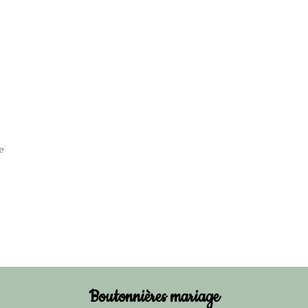
Ateliers
Noël au Grenier
Entreprise & décor pro
A 
0,00 €
Boutonnières mariage